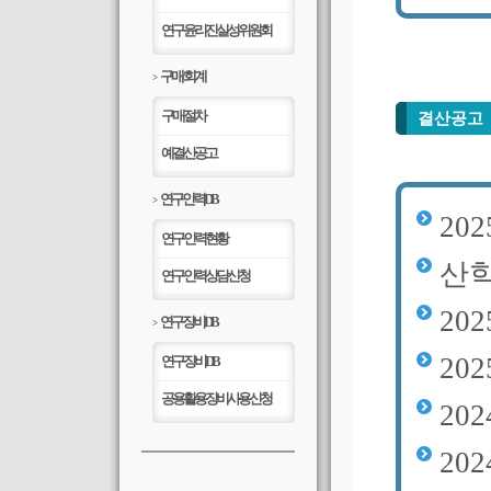
연구윤리진실성위원회
구매/회계
>
구매절차
결산공고
예결산공고
연구인력DB
>
20
연구인력현황
산
연구인력상담신청
20
연구장비DB
>
20
연구장비DB
공용활용장비사용신청
20
20