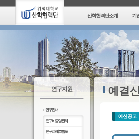
산학협력단소개
기
예결
연구지원
연구안내
>
예산공고
연구비중앙관리
연구과제흐름도