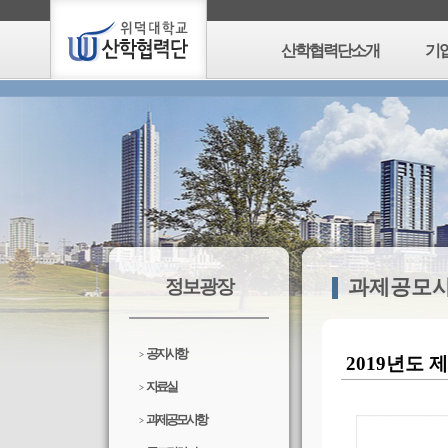
산학협력단소개
기
과제공모
정보광장
공지사항
>
2019년도
자료실
>
과제공모사항
>