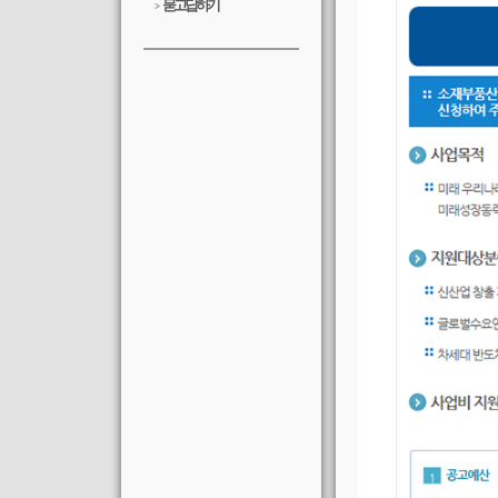
묻고답하기
>