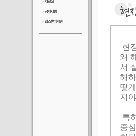
자료실
>
공지사항
>
캡스톤디자인
>
현장
왜 
서 
해하
떻게
져야
특히
중심