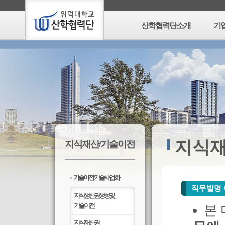
산학협력단소개
기
지식
지식재산/기술이전
기술이전/기술사업화
>
직무발명 
지식생산권생성 및
기술이전
본 
지식재산권