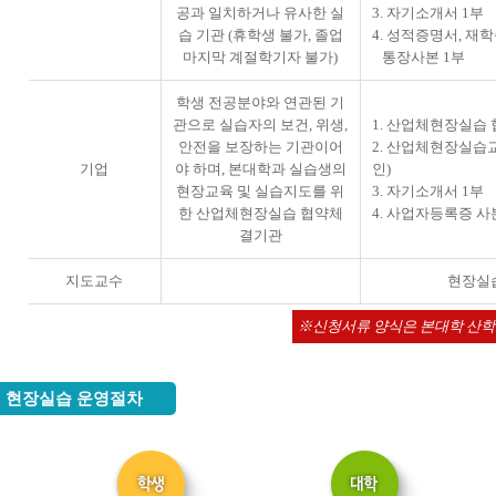
공과 일치하거나 유사한 실
3. 자기소개서 1부
습 기관 (휴학생 불가, 졸업
4. 성적증명서, 재
마지막 계절학기자 불가)
통장사본 1부
학생 전공분야와 연관된 기
관으로 실습자의 보건, 위생,
1. 산업체현장실습 
안전을 보장하는 기관이어
2. 산업체현장실습
기업
야 하며, 본대학과 실습생의
인)
현장교육 및 실습지도를 위
3. 자기소개서 1부
한 산업체현장실습 협약체
4. 사업자등록증 사
결기관
지도교수
현장실습
신청서류 양식은 본대학 산학
현장실습 운영절차