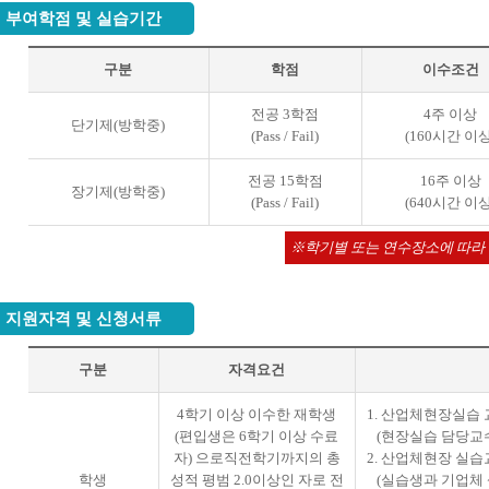
부여학점 및 실습기간
구분
학점
이수조건
전공 3학점
4주 이상
단기제(방학중)
(Pass / Fail)
(160시간 이상
전공 15학점
16주 이상
장기제(방학중)
(Pass / Fail)
(640시간 이상
학기별 또는 연수장소에 따라
지원자격 및 신청서류
구분
자격요건
4학기 이상 이수한 재학생
1. 산업체현장실습 
(편입생은 6학기 이상 수료
(현장실습 담당교수
자) 으로직전학기까지의 총
2. 산업체현장 실습
학생
성적 평범 2.0이상인 자로 전
(실습생과 기업체 