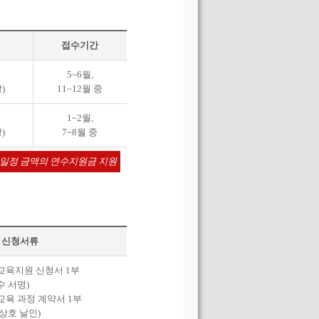
접수기간
5~6월,
)
11~12월 중
1~2월,
)
7~8월 중
 일정 금액의 연수지원금 지원
신청서류
교육지원 신청서 1부
 서명)
교육 과정 계약서 1부
상호 날인)