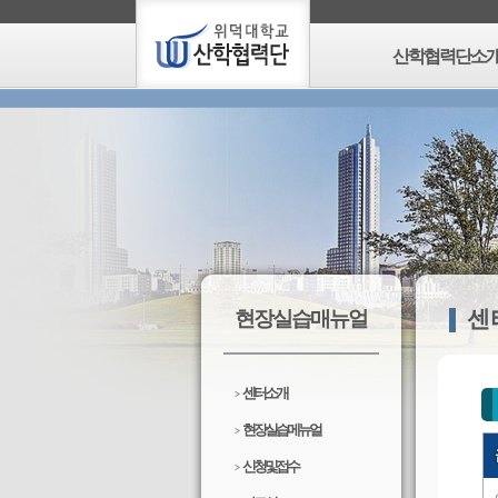
산학협력단소
센
현장실습매뉴얼
센터소개
>
현장실습메뉴얼
>
신청 및 접수
>