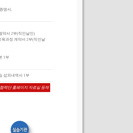
학증명서,
협약서 2부(직인날인)
교육과정 계약서 2부(직인날
본 1부
 섭외내역서 1부
협력단 홈페이지 자료실 등재