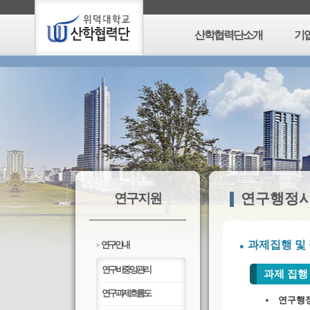
산학협력단소개
기
연구행정
연구지원
과제집행 및
연구안내
>
연구비중앙관리
과제 집행
연구과제흐름도
연구행정